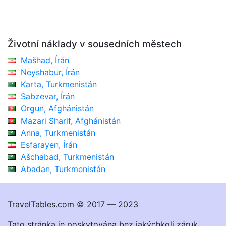
Životní náklady v sousedních městech
Mašhad, Írán
Neyshabur, Írán
Karta, Turkmenistán
Sabzevar, Írán
Orgun, Afghánistán
Mazari Sharif, Afghánistán
Anna, Turkmenistán
Esfarayen, Írán
Ašchabad, Turkmenistán
Abadan, Turkmenistán
TravelTables.com © 2017 — 2023
Tato stránka je poskytována bez jakýchkoli záruk.