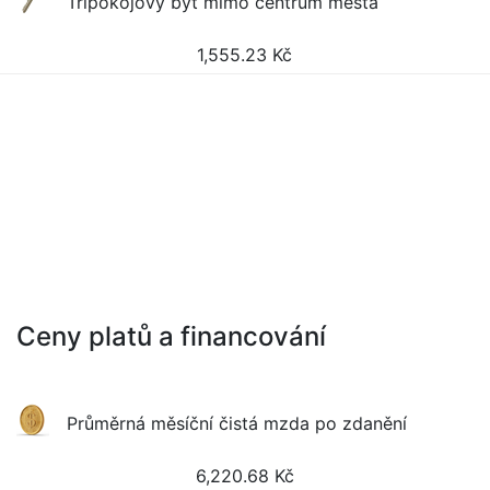
Třípokojový byt mimo centrum města
1,555.23
Kč
Ceny platů a financování
Průměrná měsíční čistá mzda po zdanění
6,220.68
Kč