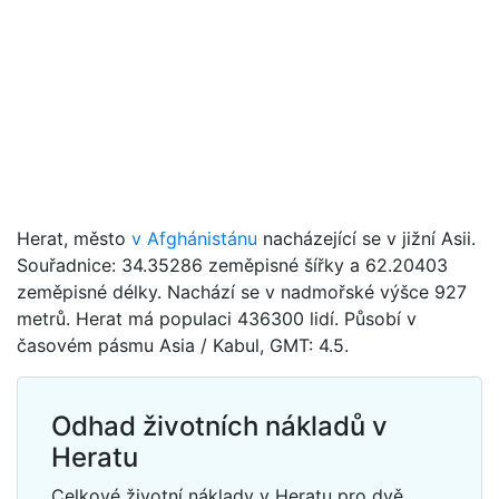
Herat, město
v Afghánistánu
nacházející se v jižní Asii.
Souřadnice: 34.35286 zeměpisné šířky a 62.20403
zeměpisné délky. Nachází se v nadmořské výšce 927
metrů. Herat má populaci 436300 lidí. Působí v
časovém pásmu Asia / Kabul, GMT: 4.5.
Odhad životních nákladů v
Heratu
Celkové životní náklady v Heratu pro dvě