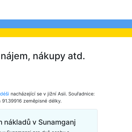
 nájem, nákupy atd.
déši
nacházející se v jižní Asii. Souřadnice:
 91.39916 zeměpisné délky.
h nákladů v Sunamganj