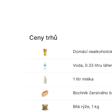
Ceny trhů
Domácí nealkoholické
Voda, 0.33 litru láhe
1 litr mléka
Bochník čerstvého bí
Bílá rýže, 1 kg