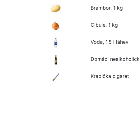
Brambor, 1 kg
Cibule, 1 kg
Voda, 1.5 l láhev
Domácí nealkoholické
Krabička cigaret