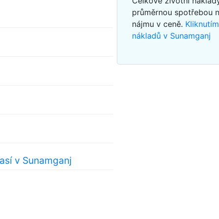
Celkové životní nákla
průměrnou spotřebou 
nájmu v ceně.
Kliknutí
nákladů v Sunamganj
así v Sunamganj