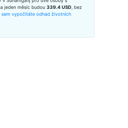
dy v Sunamganj pro dvě osoby s
na jeden měsíc budou
339.4
USD
, bez
m sem vypočítáte odhad životních