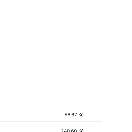
56.67
Kč
240.60
Kč