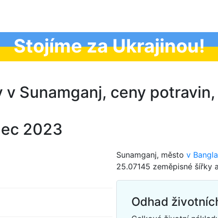
Stojíme za Ukrajinou!
y v Sunamganj, ceny potravin,
nec 2023
Sunamganj, město
v Bangla
25.07145 zeměpisné šířky a
Odhad životníc