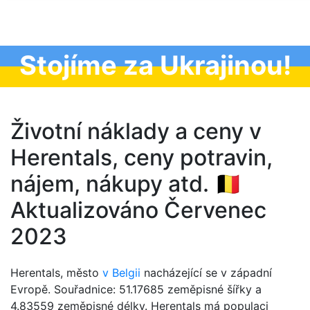
Stojíme za Ukrajinou!
Životní náklady a ceny v
Herentals, ceny potravin,
nájem, nákupy atd. 🇧🇪
Aktualizováno Červenec
2023
Herentals, město
v Belgii
nacházející se v západní
Evropě. Souřadnice: 51.17685 zeměpisné šířky a
4.83559 zeměpisné délky. Herentals má populaci