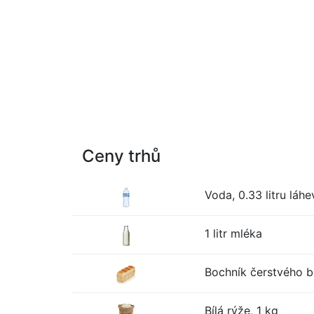
Ceny trhů
Voda, 0.33 litru láhe
1 litr mléka
Bochník čerstvého bí
Bílá rýže, 1 kg