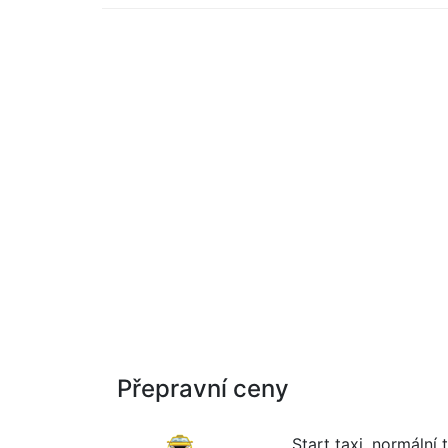
Přepravní ceny
Start taxi, normální t