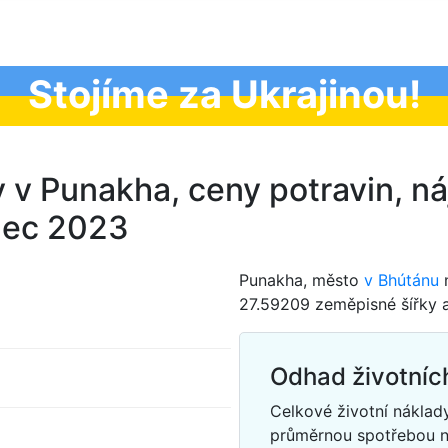
Stojíme za Ukrajinou!
 v Punakha, ceny potravin, náj
nec 2023
Punakha, město
v Bhútánu
n
27.59209 zeměpisné šířky 
Odhad životníc
Celkové životní náklad
průměrnou spotřebou 