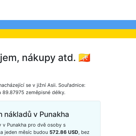
em, nákupy atd. 🇧🇹
acházející se v jižní Asii. Souřadnice:
a 89.87975 zeměpisné délky.
h nákladů v Punakha
y v Punakha pro dvě osoby s
na jeden měsíc budou
572.86
USD
, bez