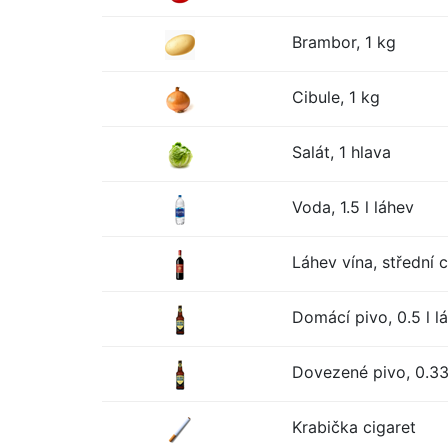
Brambor, 1 kg
Cibule, 1 kg
Salát, 1 hlava
Voda, 1.5 l láhev
Láhev vína, střední 
Domácí pivo, 0.5 l l
Dovezené pivo, 0.33 
Krabička cigaret