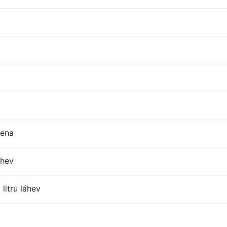
cena
áhev
litru láhev