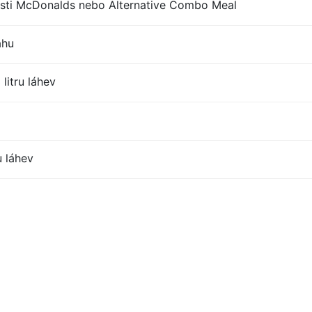
sti McDonalds nebo Alternative Combo Meal
ahu
litru láhev
u láhev