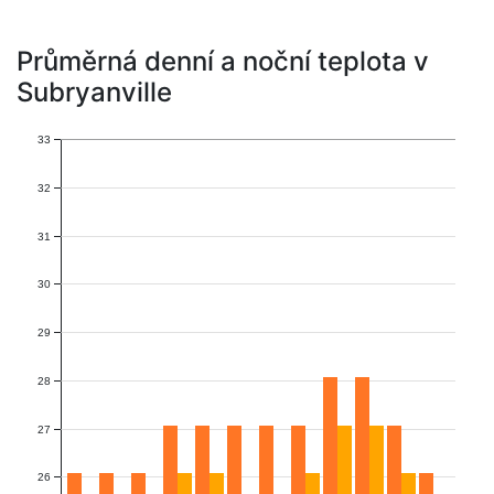
Průměrná denní a noční teplota v
Subryanville
33
32
31
30
29
28
27
26