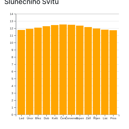
Slunečního Svitu
14
13
12
11
10
9
8
7
6
5
4
3
2
1
0
Únor
Červ
Červenec
Říjen
Led
Břez
Dub
Květ
Srpen
Září
List
Pros