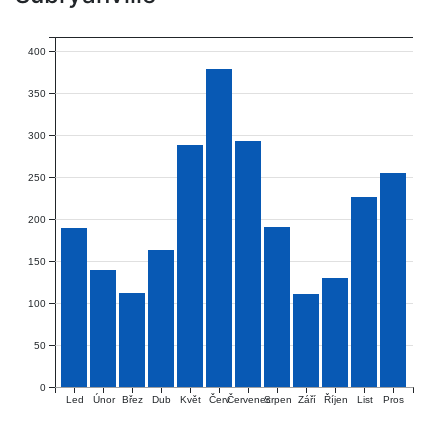
400
350
300
250
200
150
100
50
0
Únor
Červ
Červenec
Říjen
Led
Břez
Dub
Květ
Srpen
Září
List
Pros