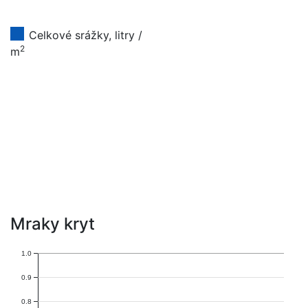
Celkové srážky, litry /
2
m
Mraky kryt
1.0
0.9
0.8