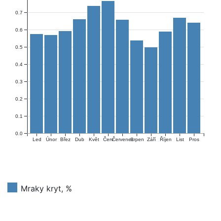
0.7
0.6
0.5
0.4
0.3
0.2
0.1
0.0
Únor
Červ
Červenec
Říjen
Led
Břez
Dub
Květ
Srpen
Září
List
Pros
Mraky kryt, %