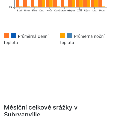
25
Únor
Červ
Červenec
Říjen
Led
Břez
Dub
Květ
Srpen
Září
List
Pros
Průměrná denní
Průměrná noční
teplota
teplota
Měsíční celkové srážky v
Subryanville