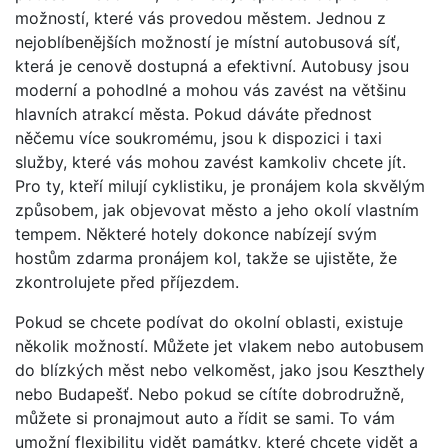
možností, které vás provedou městem. Jednou z
nejoblíbenějších možností je místní autobusová síť,
která je cenově dostupná a efektivní. Autobusy jsou
moderní a pohodlné a mohou vás zavést na většinu
hlavních atrakcí města. Pokud dáváte přednost
něčemu více soukromému, jsou k dispozici i taxi
služby, které vás mohou zavést kamkoliv chcete jít.
Pro ty, kteří milují cyklistiku, je pronájem kola skvělým
způsobem, jak objevovat město a jeho okolí vlastním
tempem. Některé hotely dokonce nabízejí svým
hostům zdarma pronájem kol, takže se ujistěte, že
zkontrolujete před příjezdem.
Pokud se chcete podívat do okolní oblasti, existuje
několik možností. Můžete jet vlakem nebo autobusem
do blízkých měst nebo velkoměst, jako jsou Keszthely
nebo Budapešť. Nebo pokud se cítíte dobrodružně,
můžete si pronajmout auto a řídit se sami. To vám
umožní flexibilitu vidět památky, které chcete vidět a