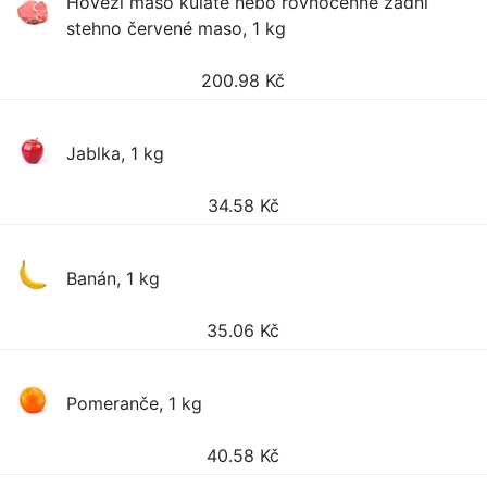
Hovězí maso kulaté nebo rovnocenné zadní
stehno červené maso, 1 kg
200.98
Kč
Jablka, 1 kg
34.58
Kč
Banán, 1 kg
35.06
Kč
Pomeranče, 1 kg
40.58
Kč