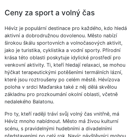
Ceny za sport a volný čas
Hévíz je populární destinace pro každého, kdo hledá
aktivní a dobrodružnou dovolenou. Město nabízí
širokou škálu sportovních a volnočasových aktivit,
jako je turistika, cyklistika a vodní sporty. Přírodní
krása této oblasti poskytuje idylické prostředí pro
venkovní aktivity. Ti, kteří hledají relaxaci, se mohou
hýčkat terapeutickými potěšeními termálních lázní,
které jsou roztroušeny po celém městě. Hévízova
poloha v srdci Maďarska také z něj dělá skvělou
základnu pro prozkoumání okolní oblasti, včetně
nedalekého Balatonu.
Pro ty, kteří raději tráví svůj volný čas vnitřně, má
Hévíz mnoho nabídnout. Město má živou kulturní
scénu, s pravidelnými hudebními a divadelními
představeními po celý rok. Navíc návštěvníci mohou