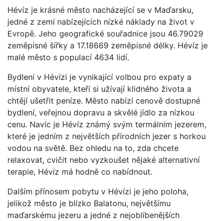
Hévíz je krásné město nacházející se v Maďarsku,
jedné z zemí nabízejících nízké náklady na život v
Evropě. Jeho geografické souřadnice jsou 46.79029
zeměpisné šířky a 17.18669 zeměpisné délky. Hévíz je
malé město s populací 4634 lidí.
Bydlení v Hévízi je vynikající volbou pro expaty a
místní obyvatele, kteří si užívají klidného života a
chtějí ušetřit peníze. Město nabízí cenově dostupné
bydlení, veřejnou dopravu a skvělé jídlo za nízkou
cenu. Navíc je Hévíz známý svým termálním jezerem,
které je jedním z největších přírodních jezer s horkou
vodou na světě. Bez ohledu na to, zda chcete
relaxovat, cvičit nebo vyzkoušet nějaké alternativní
terapie, Hévíz má hodně co nabídnout.
Dalším přínosem pobytu v Hévízi je jeho poloha,
jelikož město je blízko Balatonu, největšímu
maďarskému jezeru a jedné z nejoblíbenějších