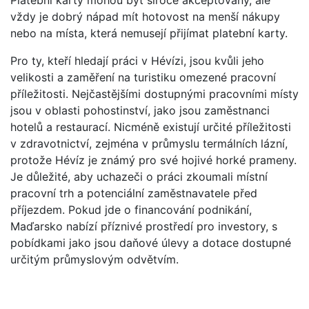
Platební karty mohou být široce akceptovány, ale
vždy je dobrý nápad mít hotovost na menší nákupy
nebo na místa, která nemusejí přijímat platební karty.
Pro ty, kteří hledají práci v Hévízi, jsou kvůli jeho
velikosti a zaměření na turistiku omezené pracovní
příležitosti. Nejčastějšími dostupnými pracovními místy
jsou v oblasti pohostinství, jako jsou zaměstnanci
hotelů a restaurací. Nicméně existují určité příležitosti
v zdravotnictví, zejména v průmyslu termálních lázní,
protože Hévíz je známý pro své hojivé horké prameny.
Je důležité, aby uchazeči o práci zkoumali místní
pracovní trh a potenciální zaměstnavatele před
příjezdem. Pokud jde o financování podnikání,
Maďarsko nabízí příznivé prostředí pro investory, s
pobídkami jako jsou daňové úlevy a dotace dostupné
určitým průmyslovým odvětvím.