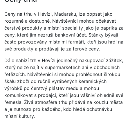
Ceny na trhu v Hévízi, Maďarsku, lze popsat jako
rozumné a dostupné. Návštěvníci mohou očekávat
čerstvé produkty a místní speciality jako je paprika za
ceny, které jim nezruší bankovní účet. Stánky bývají
často provozovány místními farmáři, kteří jsou hrdí na
své produkty a prodávají je za férové ceny.
Dále nabízí trh v Hévízi jedinečný nakupovací zážitek,
který nelze najít v supermarketech ani v obchodních
řetězcích. Návštěvníci si mohou prohlédnout širokou
škálu zboží od ručně vyráběných keramických
výrobků po čerstvý plástev medu a mohou
komunikovat s prodejci, kteří jsou vášniví ohledně své
řemesla. Živá atmosféra trhu přidává na kouzlu města
a je nutností pro každého, kdo hledá ochutnávku
místní kultury.