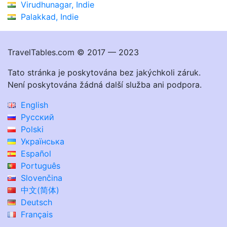
Virudhunagar, Indie
Palakkad, Indie
TravelTables.com © 2017 — 2023
Tato stránka je poskytována bez jakýchkoli záruk.
Není poskytována žádná další služba ani podpora.
English
Русский
Polski
Українська
Español
Português
Slovenčina
中文(简体)
Deutsch
Français