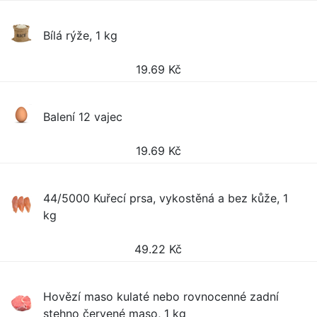
Bílá rýže, 1 kg
19.69
Kč
Balení 12 vajec
19.69
Kč
44/5000 Kuřecí prsa, vykostěná a bez kůže, 1
kg
49.22
Kč
Hovězí maso kulaté nebo rovnocenné zadní
stehno červené maso, 1 kg