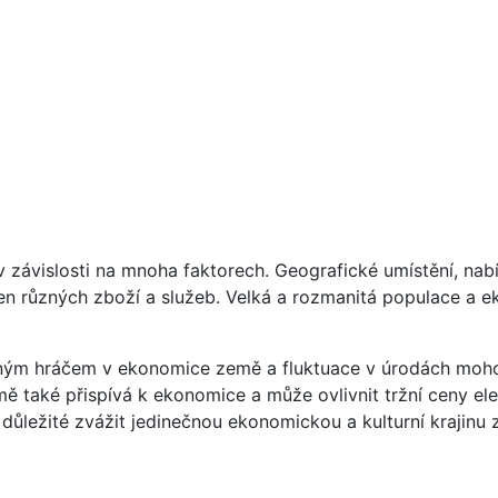
 v závislosti na mnoha faktorech. Geografické umístění, na
 cen různých zboží a služeb. Velká a rozmanitá populace a 
ým hráčem v ekonomice země a fluktuace v úrodách mohou 
mě také přispívá k ekonomice a může ovlivnit tržní ceny ele
i důležité zvážit jedinečnou ekonomickou a kulturní krajin