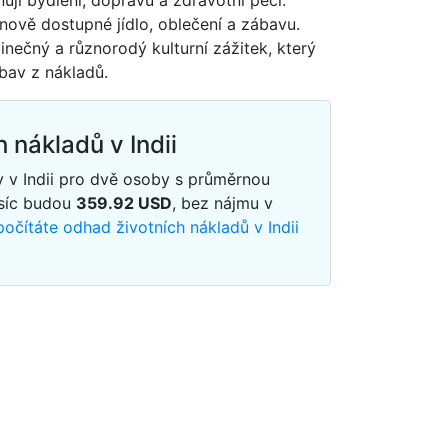
nují bydlení, dopravu a zdravotní péči.
nově dostupné jídlo, oblečení a zábavu.
inečný a různorodý kulturní zážitek, který
bav z nákladů.
 nákladů v Indii
y v Indii pro dvě osoby s průměrnou
síc budou
359.92
USD
, bez nájmu v
očítáte odhad životních nákladů v Indii