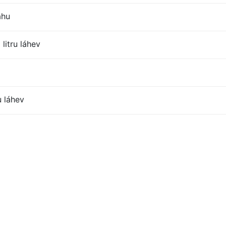
ahu
litru láhev
u láhev