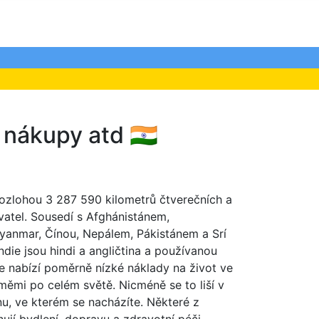
 nákupy atd 🇮🇳
 rozlohou 3 287 590 kilometrů čtverečních a
vatel. Sousedí s Afghánistánem,
anmar, Čínou, Nepálem, Pákistánem a Srí
ndie jsou hindi a angličtina a používanou
ie nabízí poměrně nízké náklady na život ve
měmi po celém světě. Nicméně se to liší v
nu, ve kterém se nacházíte. Některé z