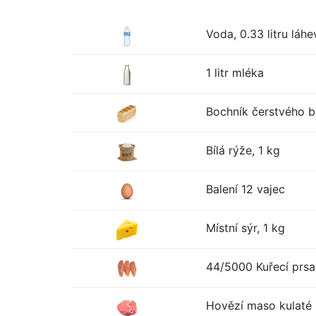
Voda, 0.33 litru láhe
1 litr mléka
Bochník čerstvého bí
Bílá rýže, 1 kg
Balení 12 vajec
Místní sýr, 1 kg
44/5000 Kuřecí prsa
Hovězí maso kulaté 