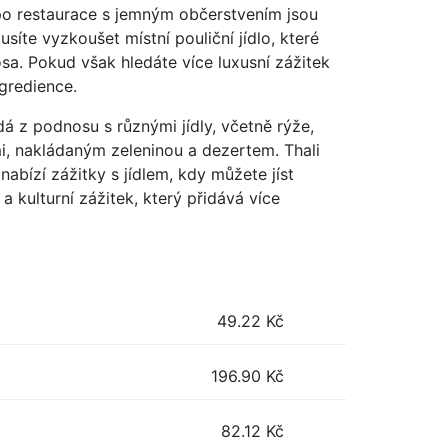
y po restaurace s jemným občerstvením jsou
síte vyzkoušet místní pouliční jídlo, které
sa. Pokud však hledáte více luxusní zážitek
ngredience.
ádá z podnosu s různými jídly, včetně rýže,
i, nakládaným zeleninou a dezertem. Thali
nabízí zážitky s jídlem, kdy můžete jíst
a kulturní zážitek, který přidává více
49.22
Kč
196.90
Kč
82.12
Kč