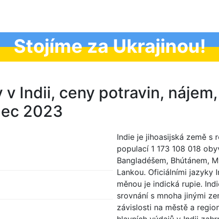
Stojíme za Ukrajinou!
 v Indii, ceny potravin, nájem,
nec 2023
Indie je jihoasijská země s
populací 1 173 108 018 oby
Bangladéšem, Bhútánem, My
Lankou. Oficiálními jazyky I
měnou je indická rupie. Ind
srovnání s mnoha jinými ze
závislosti na městě a regio