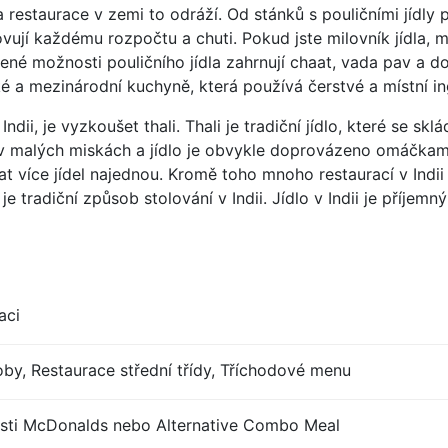
a restaurace v zemi to odráží. Od stánků s pouličními jídl
ují každému rozpočtu a chuti. Pokud jste milovník jídla, mu
ené možnosti pouličního jídla zahrnují chaat, vada pav a do
cké a mezinárodní kuchyně, která používá čerstvé a místní i
ii, je vyzkoušet thali. Thali je tradiční jídlo, které se skl
í v malých miskách a jídlo je obvykle doprovázeno omáčkam
nat více jídel najednou. Kromě toho mnoho restaurací v Indii 
tradiční způsob stolování v Indii. Jídlo v Indii je příjemný 
aci
by, Restaurace střední třídy, Tříchodové menu
sti McDonalds nebo Alternative Combo Meal