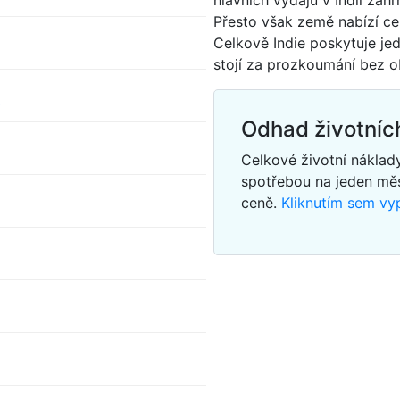
hlavních výdajů v Indii zahr
Přesto však země nabízí ce
Celkově Indie poskytuje jed
stojí za prozkoumání bez o
s
Odhad životních
Celkové životní náklad
spotřebou na jeden mě
ceně.
Kliknutím sem vyp