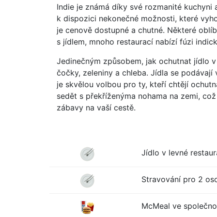
Indie je známá díky své rozmanité kuchyni 
k dispozici nekonečné možnosti, které vyhov
je cenově dostupné a chutné. Některé oblíb
s jídlem, mnoho restaurací nabízí fúzi indi
Jedinečným způsobem, jak ochutnat jídlo v Ind
čočky, zeleniny a chleba. Jídla se podávaj
je skvělou volbou pro ty, kteří chtějí ochut
sedět s překříženýma nohama na zemi, což je 
zábavy na vaší cestě.
Jídlo v levné restaur
Stravování pro 2 oso
McMeal ve společno