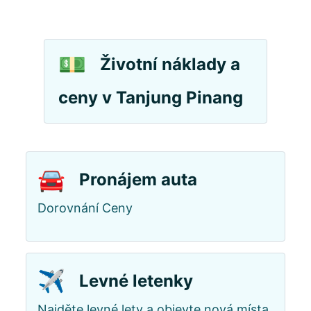
💵
Životní náklady a
ceny v Tanjung Pinang
🚘
Pronájem auta
Dorovnání Ceny
✈️
Levné letenky
Najděte levné lety a objevte nová místa