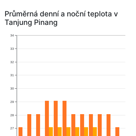
Průměrná denní a noční teplota v
Tanjung Pinang
34
33
32
31
30
29
28
27