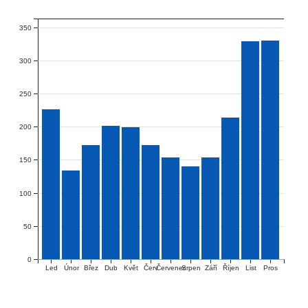
350
300
250
200
150
100
50
0
Únor
Červ
Červenec
Říjen
Led
Břez
Dub
Květ
Srpen
Září
List
Pros