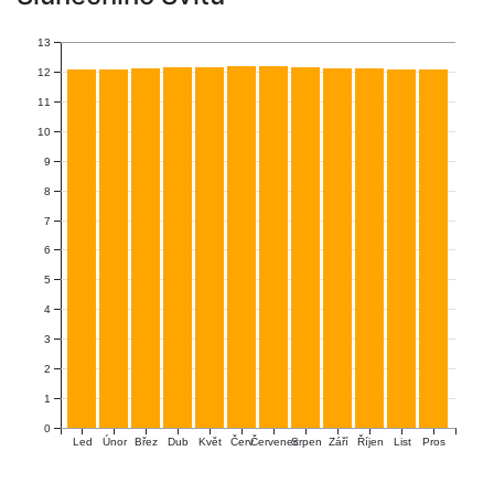
13
12
11
10
9
8
7
6
5
4
3
2
1
0
Únor
Červ
Červenec
Říjen
Led
Břez
Dub
Květ
Srpen
Září
List
Pros