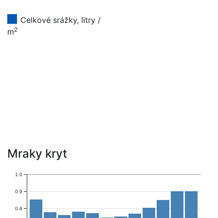
Celkové srážky, litry /
2
m
Mraky kryt
1.0
0.9
0.8