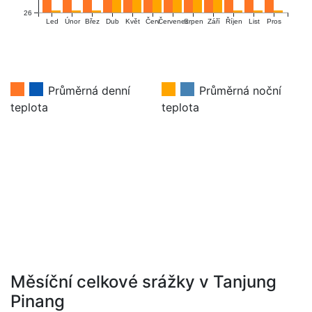
26
Únor
Červ
Červenec
Říjen
Led
Břez
Dub
Květ
Srpen
Září
List
Pros
Průměrná denní
Průměrná noční
teplota
teplota
Měsíční celkové srážky v Tanjung
Pinang