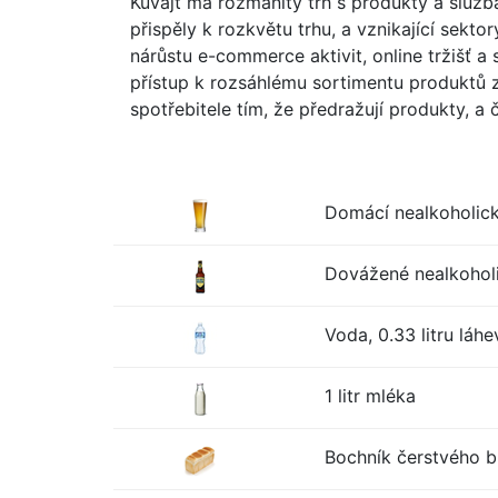
Kuvajt má rozmanitý trh s produkty a služb
přispěly k rozkvětu trhu, a vznikající sektor
nárůstu e-commerce aktivit, online tržišť
přístup k rozsáhlému sortimentu produktů za
spotřebitele tím, že předražují produkty, a
Domácí nealkoholické
Dovážené nealkoholic
Voda, 0.33 litru láhe
1 litr mléka
Bochník čerstvého bí