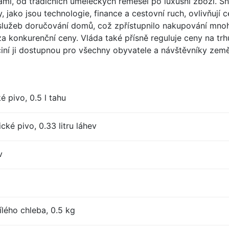
ami, od tradičních uměleckých řemesel po luxusní zboží. Sn
y, jako jsou technologie, finance a cestovní ruch, ovlivňují 
 a služeb doručování domů, což zpřístupnilo nakupování mn
 konkurenční ceny. Vláda také přísně reguluje ceny na trhu,
 činí ji dostupnou pro všechny obyvatele a návštěvníky země
 pivo, 0.5 l tahu
ké pivo, 0.33 litru láhev
v
lého chleba, 0.5 kg