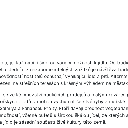
jídla, jelikož nabízí širokou variaci možností k jídlu. Od tr
ho. Jedním z nezapomenutelných zážitků je návštěva tradič
ědností hostitelů ochutnají vynikající jídlo a pití. Altern
 sezení na střešních terasách s krásným výhledem na měst
ízí se velké množství pouličních prodejců a malých kaváren 
mořských plodů si mohou vychutnat čerstvé ryby a mořské p
 Salmiya a Fahaheel. Pro ty, kteří dávají přednost veget
možností, včetně bufetů s širokou škálou jídel, ze kterých s
jídlo je zásadní součástí živé kultury této země.