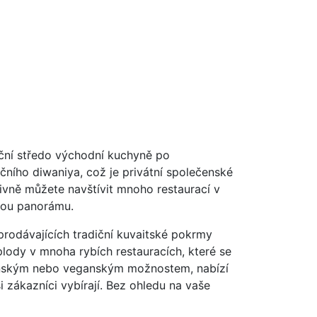
adiční středo východní kuchyně po
ního diwaniya, což je privátní společenské
ativně můžete navštívit mnoho restaurací v
skou panorámu.
prodávajících tradiční kuvaitské pokrmy
lody v mnoha rybích restauracích, které se
ariánským nebo veganským možnostem, nabízí
i zákazníci vybírají. Bez ohledu na vaše