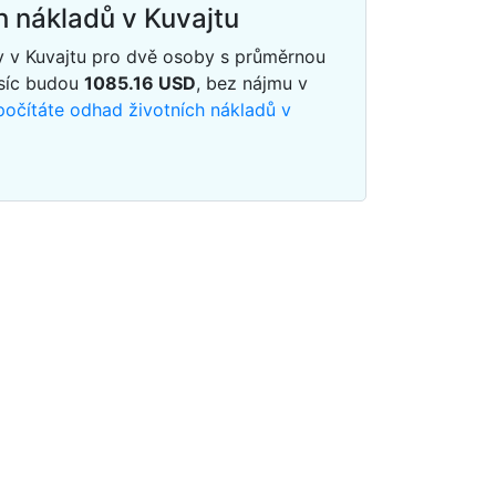
h nákladů v Kuvajtu
y v Kuvajtu pro dvě osoby s průměrnou
síc budou
1085.16
USD
, bez nájmu v
počítáte odhad životních nákladů v