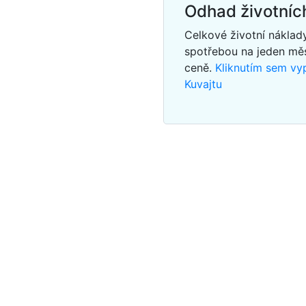
Odhad životníc
Celkové životní náklad
spotřebou na jeden mě
ceně.
Kliknutím sem vy
Kuvajtu