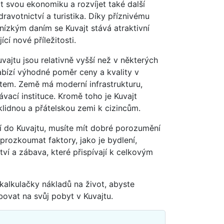
t svou ekonomiku a rozvíjet také další
zdravotnictví a turistika. Díky příznivému
nízkým daním se Kuvajt stává atraktivní
ící nové příležitosti.
uvajtu jsou relativně vyšší než v některých
abízí výhodné poměr ceny a kvality v
tem. Země má moderní infrastrukturu,
vací instituce. Kromě toho je Kuvajt
idnou a přátelskou zemi k cizincům.
ní do Kuvajtu, musíte mít dobré porozumění
prozkoumat faktory, jako je bydlení,
tví a zábava, které přispívají k celkovým
kalkulačky nákladů na život, abyste
bovat na svůj pobyt v Kuvajtu.