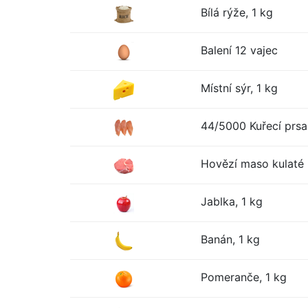
Bílá rýže, 1 kg
Balení 12 vajec
Místní sýr, 1 kg
44/5000 Kuřecí prsa
Hovězí maso kulaté 
Jablka, 1 kg
Banán, 1 kg
Pomeranče, 1 kg