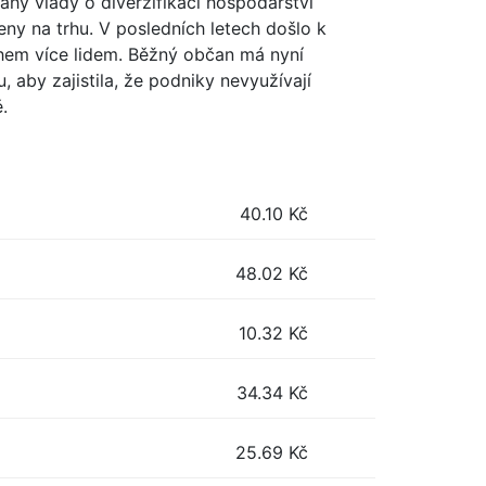
ahy vlády o diverzifikaci hospodářství
ceny na trhu. V posledních letech došlo k
ohem více lidem. Běžný občan má nyní
 aby zajistila, že podniky nevyužívají
.
40.10
Kč
48.02
Kč
10.32
Kč
34.34
Kč
25.69
Kč