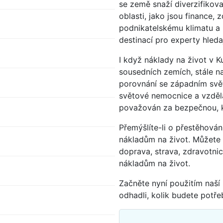
se země snaží diverzifikova
oblasti, jako jsou finance, 
podnikatelskému klimatu a 
destinací pro experty hledaj
s
I když náklady na život v K
sousedních zemích, stále n
porovnání se západním svě
světové nemocnice a vzdělá
považován za bezpečnou, kl
Přemýšlíte-li o přestěhová
nákladům na život. Můžete 
doprava, strava, zdravotnic
nákladům na život.
Začněte nyní použitím naší 
odhadli, kolik budete potře