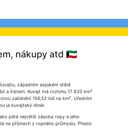
em, nákupy atd 🇰🇼
 Kuvajtu, západním asijském státě
ií a Íránem. Kuvajt má rozlohu 17 820 km²
otou zalidnění 156,52 lidí na km². Úředním
u je kuvajtský dinár.
ako pátá největší zásoba ropy a jeho
lá na příjmech z ropného průmyslu. Přesto