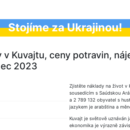
Stojíme za Ukrajinou!
 v Kuvajtu, ceny potravin, náj
nec 2023
Zjistěte náklady na život v
sousedícím s Saúdskou Aráb
a 2 789 132 obyvatel s hust
jazykem je arabština a měno
Kuvajt je světově uznáván j
ekonomika je výrazně závis