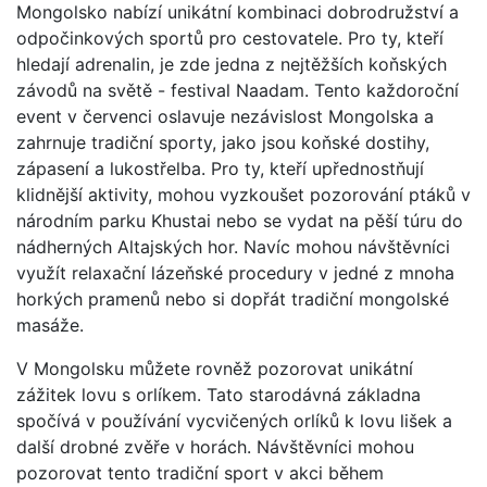
Mongolsko nabízí unikátní kombinaci dobrodružství a
odpočinkových sportů pro cestovatele. Pro ty, kteří
hledají adrenalin, je zde jedna z nejtěžších koňských
závodů na světě - festival Naadam. Tento každoroční
event v červenci oslavuje nezávislost Mongolska a
zahrnuje tradiční sporty, jako jsou koňské dostihy,
zápasení a lukostřelba. Pro ty, kteří upřednostňují
klidnější aktivity, mohou vyzkoušet pozorování ptáků v
národním parku Khustai nebo se vydat na pěší túru do
nádherných Altajských hor. Navíc mohou návštěvníci
využít relaxační lázeňské procedury v jedné z mnoha
horkých pramenů nebo si dopřát tradiční mongolské
masáže.
V Mongolsku můžete rovněž pozorovat unikátní
zážitek lovu s orlíkem. Tato starodávná základna
spočívá v používání vycvičených orlíků k lovu lišek a
další drobné zvěře v horách. Návštěvníci mohou
pozorovat tento tradiční sport v akci během