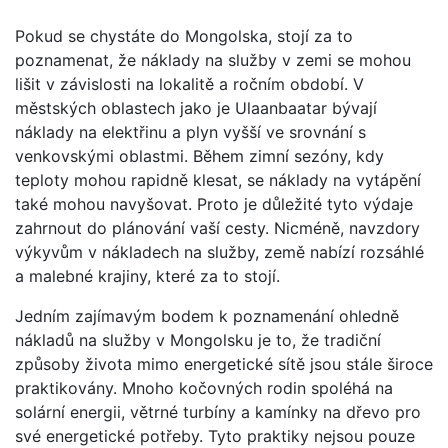
Pokud se chystáte do Mongolska, stojí za to
poznamenat, že náklady na služby v zemi se mohou
lišit v závislosti na lokalitě a ročním období. V
městských oblastech jako je Ulaanbaatar bývají
náklady na elektřinu a plyn vyšší ve srovnání s
venkovskými oblastmi. Během zimní sezóny, kdy
teploty mohou rapidně klesat, se náklady na vytápění
také mohou navyšovat. Proto je důležité tyto výdaje
zahrnout do plánování vaší cesty. Nicméně, navzdory
výkyvům v nákladech na služby, země nabízí rozsáhlé
a malebné krajiny, které za to stojí.
Jedním zajímavým bodem k poznamenání ohledně
nákladů na služby v Mongolsku je to, že tradiční
způsoby života mimo energetické sítě jsou stále široce
praktikovány. Mnoho kočovných rodin spoléhá na
solární energii, větrné turbíny a kamínky na dřevo pro
své energetické potřeby. Tyto praktiky nejsou pouze