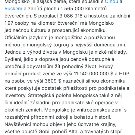
Mongolsko je asijská země, která sousedí s
Čínou
a
Ruskem
a zabírá plochu 1 565 000 kilometrů
čtverečních. S populací 3 086 918 a hustotou zalidnění
1,97 osoby na kilometr čtvereční má Mongolsko
jedinečnou kulturu a prosperující ekonomiku.
Oficiálním jazykem je mongolština a používanou
měnou je mongolský tögrög s nejvyšší doménou .mn.
Jednou z výhod života v Mongolsku je nízké náklady.
Bydlení, jídlo a doprava jsou cenově dostupné a
umožňují obyvatelům žít pohodlný život. Hrubý
domácí produkt země ve výši 11 140 000 000 $ a HDP
na osobu ve výši 3609 $ naznačují silnou ekonomiku,
která poskytuje dostatek příležitostí pro podnikatele a
investory. Strategická poloha Mongolska také z něj
činí ideální základnu pro podnikatelské operace v
okolních zemích. Mongolsko je vnitrozemskou zemí s
rozsáhlými přírodními zdroji a bohatou historií.
Návštěvníci mohou objevit jeho úchvatné krajiny,
včetně pouště Gobi, pohoří Altaj a travnatých stepí.