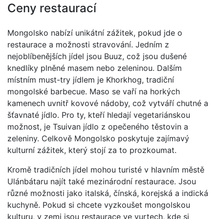
Ceny restaurací
Mongolsko nabízí unikátní zážitek, pokud jde o
restaurace a možnosti stravování. Jedním z
nejoblíbenějších jídel jsou Buuz, což jsou dušené
knedlíky plněné masem nebo zeleninou. Dalším
místním must-try jídlem je Khorkhog, tradiční
mongolské barbecue. Maso se vaří na horkých
kamenech uvnitř kovové nádoby, což vytváří chutné a
šťavnaté jídlo. Pro ty, kteří hledají vegetariánskou
možnost, je Tsuivan jídlo z opečeného těstovin a
zeleniny. Celkově Mongolsko poskytuje zajímavý
kulturní zážitek, který stojí za to prozkoumat.
Kromě tradičních jídel mohou turisté v hlavním městě
Ulánbátaru najít také mezinárodní restaurace. Jsou
různé možnosti jako italská, čínská, korejská a indická
kuchyně. Pokud si chcete vyzkoušet mongolskou
kulturu, v zemi jsou restaurace ve yurtech, kde si