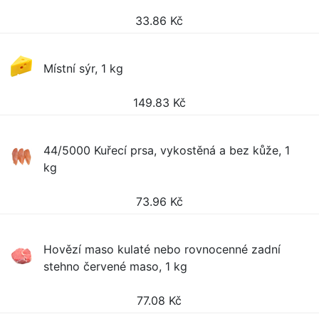
33.86
Kč
Místní sýr, 1 kg
149.83
Kč
44/5000 Kuřecí prsa, vykostěná a bez kůže, 1
kg
73.96
Kč
Hovězí maso kulaté nebo rovnocenné zadní
stehno červené maso, 1 kg
77.08
Kč