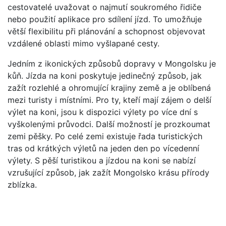
cestovatelé uvažovat o najmutí soukromého řidiče
nebo použití aplikace pro sdílení jízd. To umožňuje
větší flexibilitu při plánování a schopnost objevovat
vzdálené oblasti mimo vyšlapané cesty.
Jedním z ikonických způsobů dopravy v Mongolsku je
kůň. Jízda na koni poskytuje jedinečný způsob, jak
zažít rozlehlé a ohromující krajiny země a je oblíbená
mezi turisty i místními. Pro ty, kteří mají zájem o delší
výlet na koni, jsou k dispozici výlety po více dní s
vyškolenými průvodci. Další možností je prozkoumat
zemi pěšky. Po celé zemi existuje řada turistických
tras od krátkých výletů na jeden den po vícedenní
výlety. S pěší turistikou a jízdou na koni se nabízí
vzrušující způsob, jak zažít Mongolsko krásu přírody
zblízka.