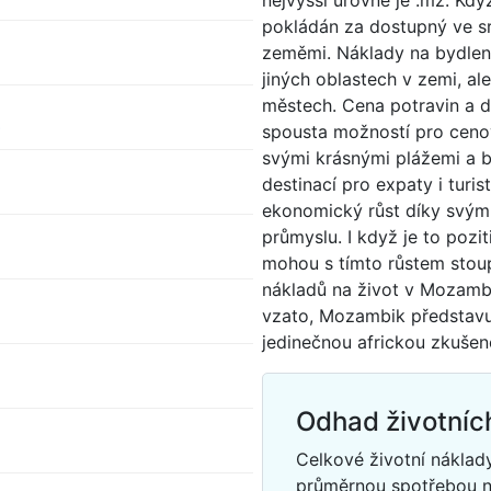
nejvyšší úrovně je .mz. Kdy
pokládán za dostupný ve s
zeměmi. Náklady na bydlení
jiných oblastech v zemi, al
městech. Cena potravin a 
s
spousta možností pro ceno
svými krásnými plážemi a b
destinací pro expaty i turi
ekonomický růst díky svý
průmyslu. I když je to pozi
mohou s tímto růstem stoup
nákladů na život v Mozambi
vzato, Mozambik představuje
jedinečnou africkou zkušeno
Odhad životníc
Celkové životní nákla
průměrnou spotřebou 