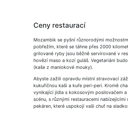
Ceny restaurací
Mozambik se pyšní různorodými možnostmi st
pobřežím, které se táhne přes 2000 kilomet
grilované ryby jsou běžně servírované v rest
hovězí maso a kozí guláš. Vegetariáni budo
(kaše z maniokové mouky).
Abyste zažili opravdu místní stravovací záž
kukuřičnou kaši a kuře peri-peri. Kromě cha
vynikající jídla s kokosovým posilovačem a
scénu, s různými restauracemi nabízejícími 
pekáren, které uspokojí vaši chuť na sladkos