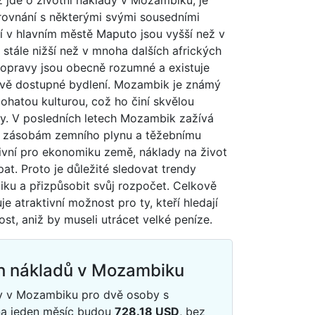
ž jde o životní náklady v Mozambiku, je
rovnání s některými svými sousedními
 v hlavním městě Maputo jsou vyšší než v
e stále nižší než v mnoha dalších afrických
dopravy jsou obecně rozumné a existuje
vě dostupné bydlení. Mozambik je známý
ohatou kulturou, což ho činí skvělou
sty. V posledních letech Mozambik zažívá
m zásobám zemního plynu a těžebnímu
tivní pro ekonomiku země, náklady na život
at. Proto je důležité sledovat trendy
ku a přizpůsobit svůj rozpočet. Celkově
 atraktivní možnost pro ty, kteří hledají
st, aniž by museli utrácet velké peníze.
h nákladů v Mozambiku
dy v Mozambiku pro dvě osoby s
na jeden měsíc budou
728.18
USD
, bez