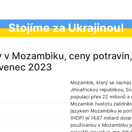
Stojíme za Ukrajinou!
y v Mozambiku, ceny potravin
ervenec 2023
Mozambik, který se nachází 
Jihoafrickou republikou, S
populací přes 22 milionů a
Mozambik hustotu zalidnění 
jazykem Mozambiku je port
(HDP) je 14,67 miliard dol
používanou v Mozambiku j