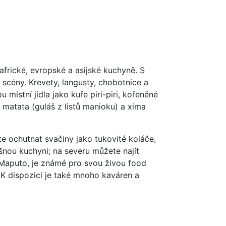
frické, evropské a asijské kuchyně. S
scény. Krevety, langusty, chobotnice a
 místní jídla jako kuře piri-piri, kořeněné
 matata (guláš z listů manioku) a xima
te ochutnat svačiny jako tukovité koláče,
išnou kuchyni; na severu můžete najít
, Maputo, je známé pro svou živou food
. K dispozici je také mnoho kaváren a