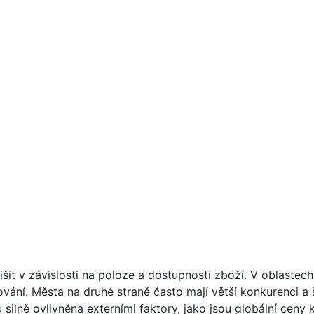
it v závislosti na poloze a dostupnosti zboží. V oblastec
í. Města na druhé straně často mají větší konkurenci a š
silně ovlivněna externími faktory, jako jsou globální ceny