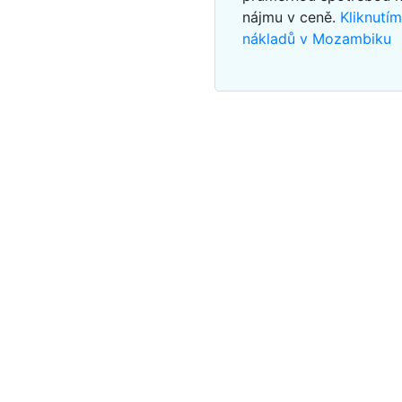
nájmu v ceně.
Kliknutí
nákladů v Mozambiku