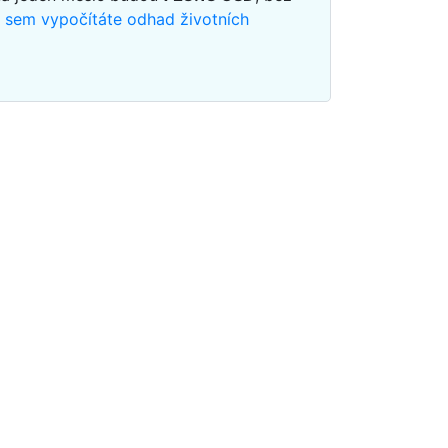
m sem vypočítáte odhad životních