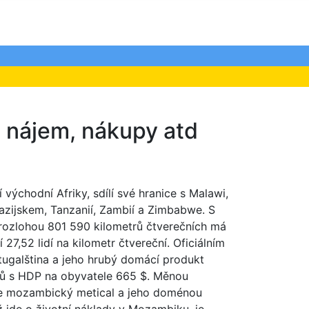
, nájem, nákupy atd
východní Afriky, sdílí své hranice s Malawi,
vazijskem, Tanzanií, Zambií a Zimbabwe. S
 rozlohou 801 590 kilometrů čtverečních má
27,52 lidí na kilometr čtvereční. Oficiálním
ugalština a jeho hrubý domácí produkt
arů s HDP na obyvatele 665 $. Měnou
e mozambický metical a jeho doménou