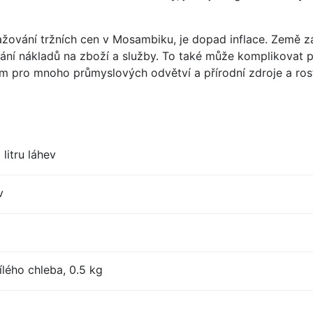
važování tržních cen v Mosambiku, je dopad inflace. Země z
ání nákladů na zboží a služby. To také může komplikovat p
em pro mnoho průmyslových odvětví a přírodní zdroje a ros
litru láhev
v
lého chleba, 0.5 kg