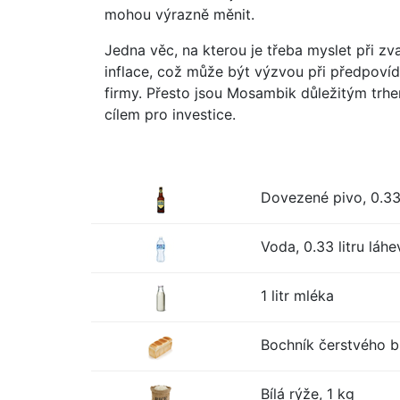
mohou výrazně měnit.
Jedna věc, na kterou je třeba myslet při z
inflace, což může být výzvou při předpovíd
firmy. Přesto jsou Mosambik důležitým trh
cílem pro investice.
Dovezené pivo, 0.33 
Voda, 0.33 litru láhe
1 litr mléka
Bochník čerstvého bí
Bílá rýže, 1 kg