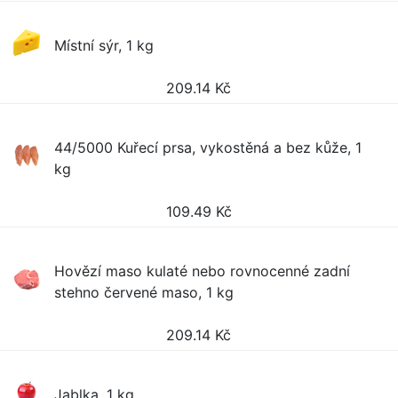
Místní sýr, 1 kg
209.14
Kč
44/5000 Kuřecí prsa, vykostěná a bez kůže, 1
kg
109.49
Kč
Hovězí maso kulaté nebo rovnocenné zadní
stehno červené maso, 1 kg
209.14
Kč
Jablka, 1 kg