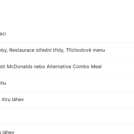
aci
by, Restaurace střední třídy, Tříchodové menu
sti McDonalds nebo Alternative Combo Meal
ahu
litru láhev
u láhev