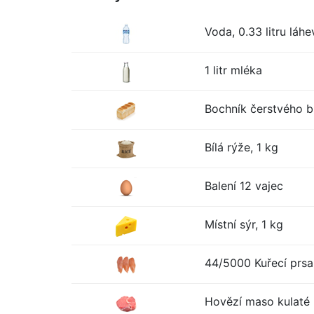
Voda, 0.33 litru láhe
1 litr mléka
Bochník čerstvého bí
Bílá rýže, 1 kg
Balení 12 vajec
Místní sýr, 1 kg
44/5000 Kuřecí prsa
Hovězí maso kulaté 