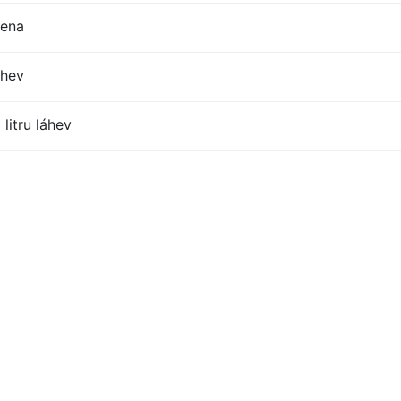
cena
áhev
litru láhev