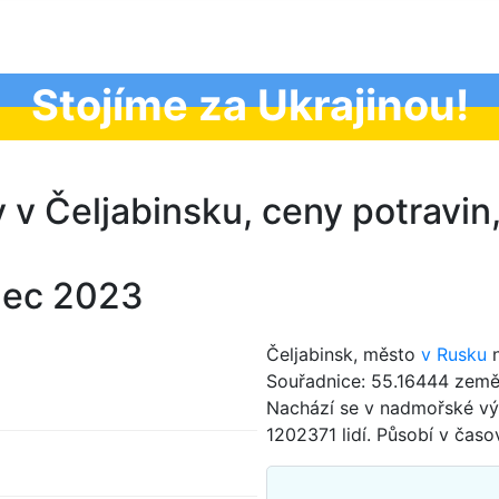
Stojíme za Ukrajinou!
y v Čeljabinsku, ceny potravin
nec 2023
Čeljabinsk, město
v Rusku
n
Souřadnice: 55.16444 země
Nachází se v nadmořské vý
1202371 lidí. Působí v čas