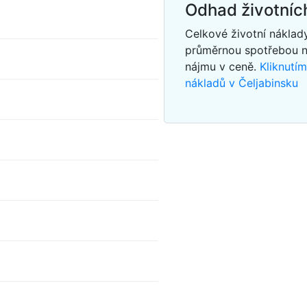
Odhad životníc
Celkové životní náklad
průměrnou spotřebou 
nájmu v ceně.
Kliknutí
nákladů v Čeljabinsku
s