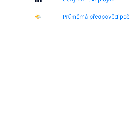
🌤
Průměrná předpověď poča