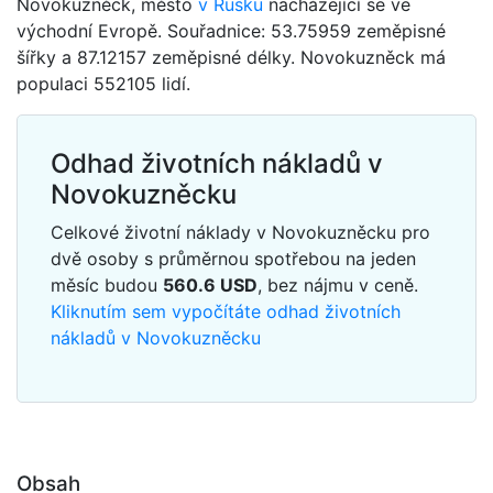
Novokuzněck, město
v Rusku
nacházející se ve
východní Evropě. Souřadnice: 53.75959 zeměpisné
šířky a 87.12157 zeměpisné délky. Novokuzněck má
populaci 552105 lidí.
Odhad životních nákladů v
Novokuzněcku
Celkové životní náklady v Novokuzněcku pro
dvě osoby s průměrnou spotřebou na jeden
měsíc budou
560.6
USD
, bez nájmu v ceně.
Kliknutím sem vypočítáte odhad životních
nákladů v Novokuzněcku
Obsah