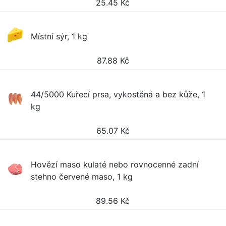
25.45
Kč
Místní sýr, 1 kg
87.88
Kč
44/5000 Kuřecí prsa, vykostěná a bez kůže, 1
kg
65.07
Kč
Hovězí maso kulaté nebo rovnocenné zadní
stehno červené maso, 1 kg
89.56
Kč