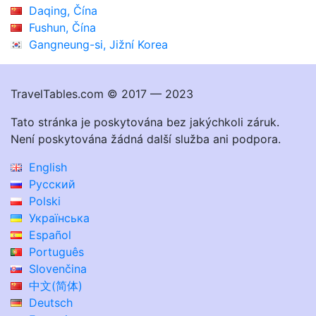
Daqing, Čína
Fushun, Čína
Gangneung-si, Jižní Korea
TravelTables.com © 2017 — 2023
Tato stránka je poskytována bez jakýchkoli záruk.
Není poskytována žádná další služba ani podpora.
English
Русский
Polski
Українська
Español
Português
Slovenčina
中文(简体)
Deutsch