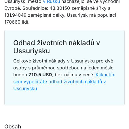
Ussuriysk, město
v Rusku
nacházející se ve východní
Evropě. Souřadnice: 43.80150 zeměpisné šířky a
131.94049 zeměpisné délky. Ussuriysk má populaci
170660 lidí.
Odhad životních nákladů v
Ussuriysku
Celkové životní náklady v Ussuriysku pro dvě
osoby s průměrnou spotřebou na jeden měsíc
budou
710.5
USD
, bez nájmu v ceně.
Kliknutím
sem vypočítáte odhad životních nákladů v
Ussuriysku
Obsah