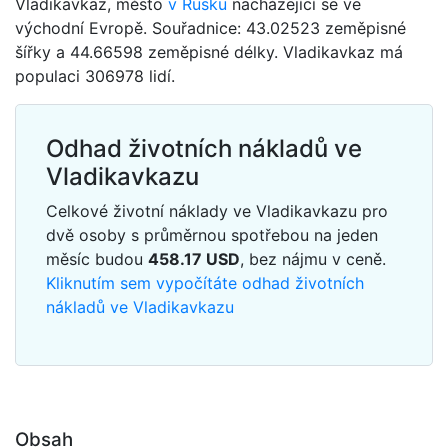
Vladikavkaz, město
v Rusku
nacházející se ve
východní Evropě. Souřadnice: 43.02523 zeměpisné
šířky a 44.66598 zeměpisné délky. Vladikavkaz má
populaci 306978 lidí.
Odhad životních nákladů ve
Vladikavkazu
Celkové životní náklady ve Vladikavkazu pro
dvě osoby s průměrnou spotřebou na jeden
měsíc budou
458.17
USD
, bez nájmu v ceně.
Kliknutím sem vypočítáte odhad životních
nákladů ve Vladikavkazu
Obsah