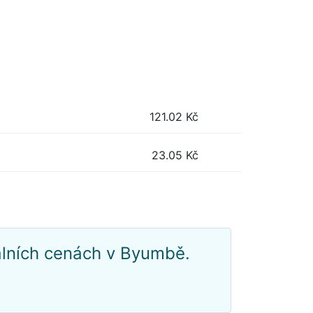
121.02
Kč
23.05
Kč
álních cenách v Byumbě.