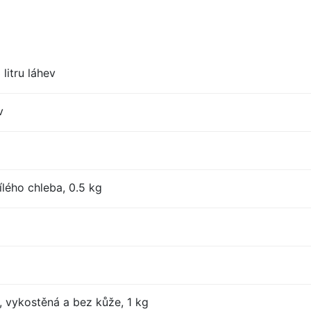
litru láhev
v
lého chleba, 0.5 kg
, vykostěná a bez kůže, 1 kg