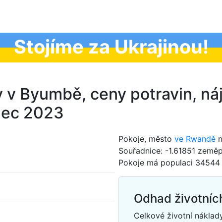
Stojíme za Ukrajinou!
y v Byumbě, ceny potravin, náj
nec 2023
Pokoje, město
ve Rwandě
n
Souřadnice: -1.61851 zeměp
Pokoje má populaci 34544 l
Odhad životníc
Celkové životní nákla