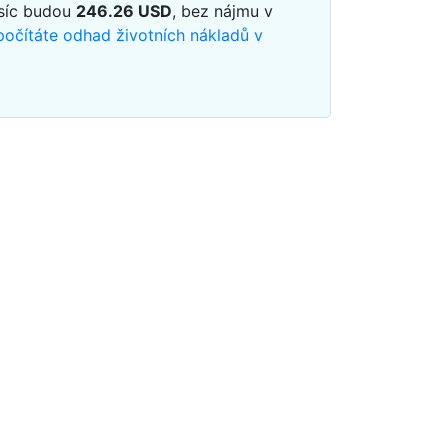
síc budou
246.26
USD
, bez nájmu v
počítáte odhad životních nákladů v