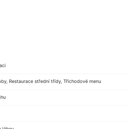
aci
by, Restaurace střední třídy, Tříchodové menu
ahu
u láhev