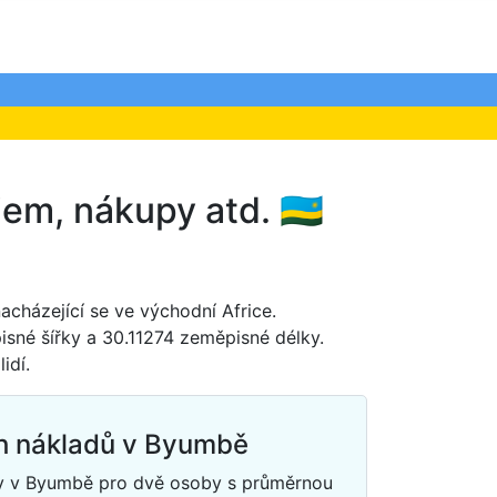
em, nákupy atd. 🇷🇼
acházející se ve východní Africe.
isné šířky a 30.11274 zeměpisné délky.
idí.
h nákladů v Byumbě
dy v Byumbě pro dvě osoby s průměrnou