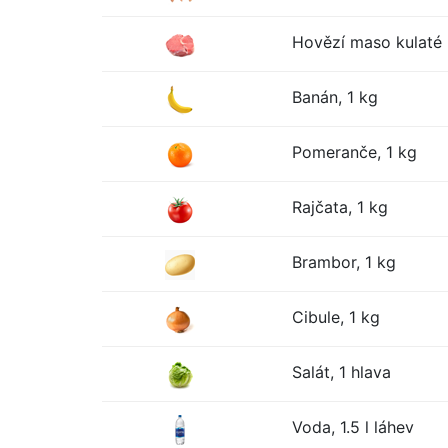
Hovězí maso kulaté 
Banán, 1 kg
Pomeranče, 1 kg
Rajčata, 1 kg
Brambor, 1 kg
Cibule, 1 kg
Salát, 1 hlava
Voda, 1.5 l láhev