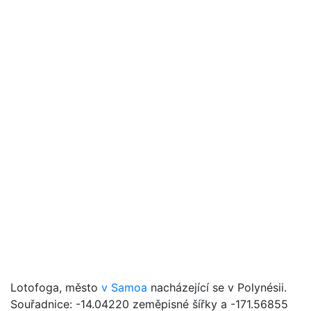
Lotofoga, město
v Samoa
nacházející se v Polynésii.
Souřadnice: -14.04220 zeměpisné šířky a -171.56855