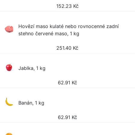
152.23
Kč
Hovězí maso kulaté nebo rovnocenné zadní
stehno červené maso, 1 kg
251.40
Kč
Jablka, 1 kg
62.91
Kč
Banán, 1 kg
62.91
Kč