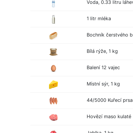
Voda, 0.33 litru láhe
1 litr mléka
Bochník čerstvého bí
Bílá rýže, 1 kg
Balení 12 vajec
Místní sýr, 1 kg
44/5000 Kuřecí prsa
Hovězí maso kulaté 
Jablka, 1 kg