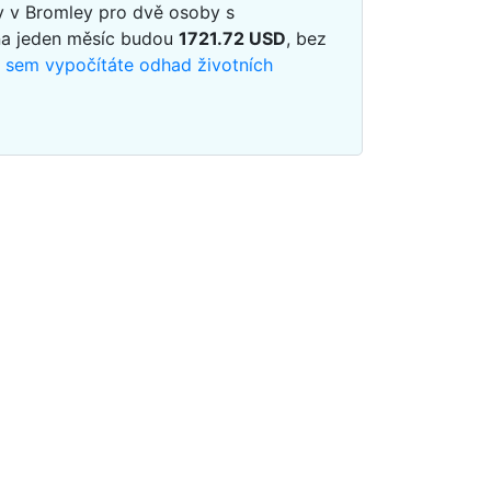
y v Bromley pro dvě osoby s
na jeden měsíc budou
1721.72
USD
, bez
m sem vypočítáte odhad životních