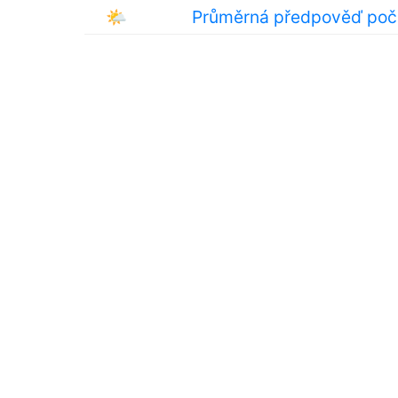
🌤
Průměrná předpověď poča