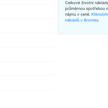
Celkové životní náklad
průměrnou spotřebou 
nájmu v ceně.
Kliknutí
nákladů v Bromley
s