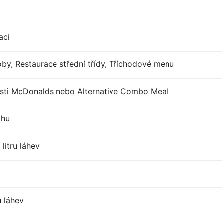
aci
by, Restaurace střední třídy, Tříchodové menu
sti McDonalds nebo Alternative Combo Meal
ahu
litru láhev
u láhev