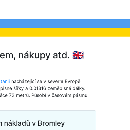
em, nákupy atd. 🇬🇧
tánii
nacházející se v severní Evropě.
isné šířky a 0.01316 zeměpisné délky.
ýšce 72 metrů. Působí v časovém pásmu
h nákladů v Bromley