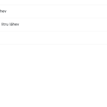
áhev
litru láhev