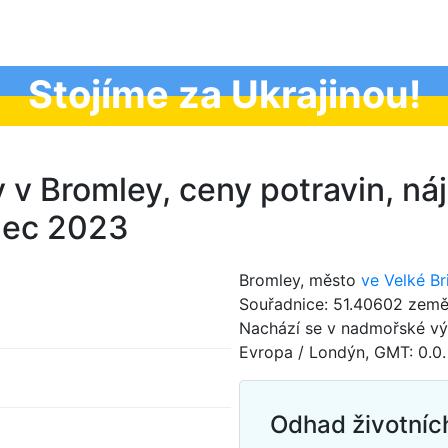
Stojíme za Ukrajinou!
 v Bromley, ceny potravin, náj
nec 2023
Bromley, město
ve Velké Bri
Souřadnice: 51.40602 zeměp
Nachází se v nadmořské v
Evropa / Londýn, GMT: 0.0.
Odhad životníc