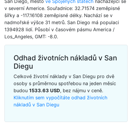
San Diego, město
ve Spojených státech
nacházející se
v severní Americe. Souřadnice: 32.71574 zeměpisné
šířky a -117.16108 zeměpisné délky. Nachází se v
nadmořské výšce 31 metrů. San Diego má populaci
1394928 lidí. Působí v časovém pásmu America /
Los_Angeles, GMT: -8.0.
Odhad životních nákladů v San
Diegu
Celkové životní náklady v San Diegu pro dvě
osoby s průměrnou spotřebou na jeden měsíc
budou
1533.63
USD
, bez nájmu v ceně.
Kliknutím sem vypočítáte odhad životních
nákladů v San Diegu