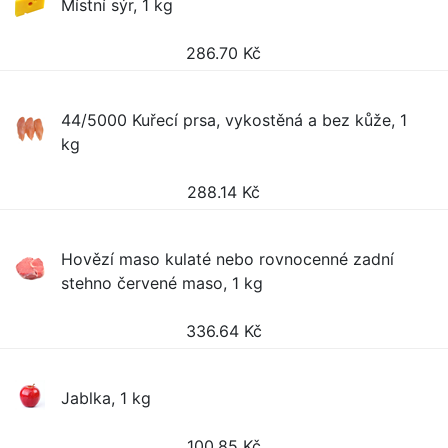
Místní sýr, 1 kg
286.70
Kč
44/5000 Kuřecí prsa, vykostěná a bez kůže, 1
kg
288.14
Kč
Hovězí maso kulaté nebo rovnocenné zadní
stehno červené maso, 1 kg
336.64
Kč
Jablka, 1 kg
100.85
Kč